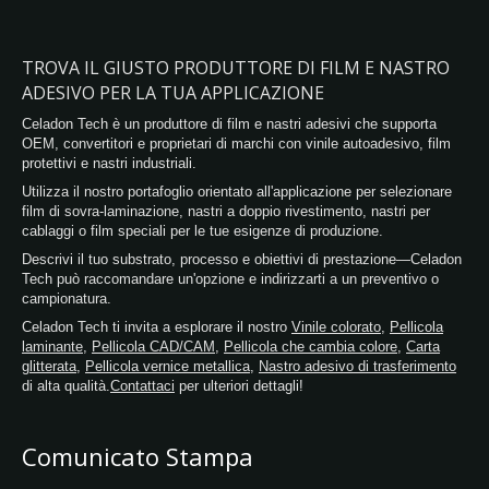
TROVA IL GIUSTO PRODUTTORE DI FILM E NASTRO
ADESIVO PER LA TUA APPLICAZIONE
Celadon Tech è un produttore di film e nastri adesivi che supporta
OEM, convertitori e proprietari di marchi con vinile autoadesivo, film
protettivi e nastri industriali.
Utilizza il nostro portafoglio orientato all'applicazione per selezionare
film di sovra-laminazione, nastri a doppio rivestimento, nastri per
cablaggi o film speciali per le tue esigenze di produzione.
Descrivi il tuo substrato, processo e obiettivi di prestazione—Celadon
Tech può raccomandare un'opzione e indirizzarti a un preventivo o
campionatura.
Celadon Tech ti invita a esplorare il nostro
Vinile colorato
,
Pellicola
laminante
,
Pellicola CAD/CAM
,
Pellicola che cambia colore
,
Carta
glitterata
,
Pellicola vernice metallica
,
Nastro adesivo di trasferimento
di alta qualità.
Contattaci
per ulteriori dettagli!
Comunicato Stampa